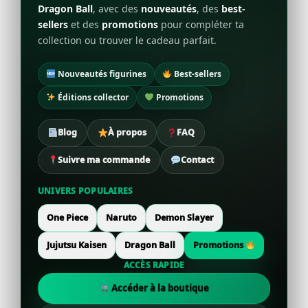
Dragon Ball
, avec des
nouveautés
, des
best-
sellers
et des
promotions
pour compléter ta
collection ou trouver le cadeau parfait.
Nouveautés figurines
Best-sellers
Éditions collector
Promotions
Blog
À propos
FAQ
Suivre ma commande
Contact
UNIVERS POPULAIRES
One Piece
Naruto
Demon Slayer
Jujutsu Kaisen
Dragon Ball
Promotions
ACCÈS RAPIDE
Accéder à la boutique