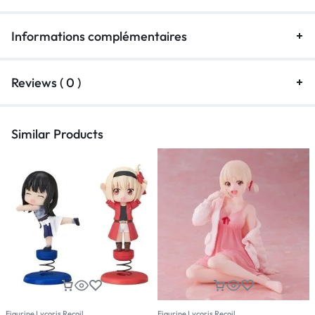
Informations complémentaires
Reviews ( 0 )
Similar Products
Figurine Lycoris Recoil
Figurine Lycoris Recoil
F