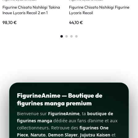
Figurine Chisato Nishikigi Takina
Figurine Chisato Nishikigi Figurine
F
Inoue Lycoris Recoil 2 en 1
Lycoris Recoil
R
98,10
€
44,10
€
5
FigurineAnime — Boutique de
figurines manga premium
Bienvenue sur
FigurineAnime
, ta
boutique de
figurines manga
dédiée aux fans d’anime et aux
collectionneurs. Retrouve des
figurines One
Piece
,
Naruto
,
Demon Slayer
,
Jujutsu Kaisen
et