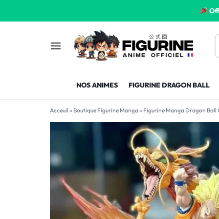
Off
FIGURINE
FIGURINE-
NOS ANIMES
FIGURINE DRAGON BALL
MANGA
MANGA-
Acceuil
»
Boutique Figurine Manga
»
Figurine Manga Dragon Ball
FRANCE
FRANCE