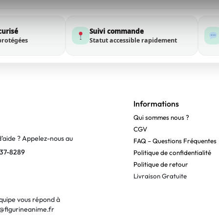
curisé
Suivi commande
protégées
Statut accessible rapidement
Informations
Qui sommes nous ?
CGV
d’aide ? Appelez-nous au
FAQ – Questions Fréquentes
37-8289
Politique de confidentialité
Politique de retour
Livraison Gratuite
quipe vous répond à
@figurineanime.fr