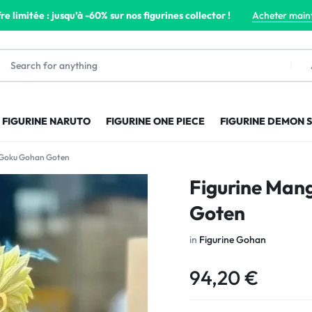
re limitée : jusqu’à -60% sur nos figurines collector !
Acheter main
FIGURINE NARUTO
FIGURINE ONE PIECE
FIGURINE DEMON 
 Goku Gohan Goten
Figurine Man
Goten
in
Figurine Gohan
94,20
€