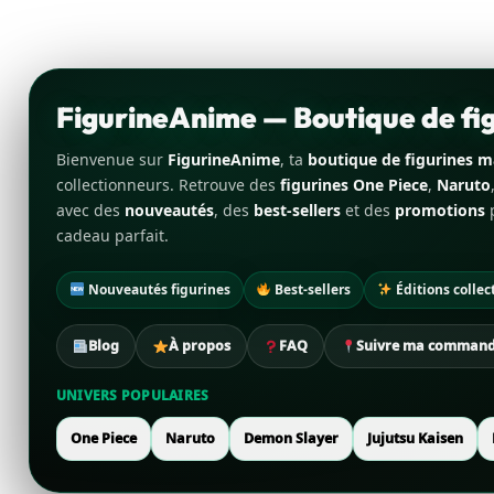
FigurineAnime — Boutique de f
Bienvenue sur
FigurineAnime
, ta
boutique de figurines 
collectionneurs. Retrouve des
figurines One Piece
,
Naruto
avec des
nouveautés
, des
best-sellers
et des
promotions
p
cadeau parfait.
Nouveautés figurines
Best-sellers
Éditions collec
Blog
À propos
FAQ
Suivre ma comman
UNIVERS POPULAIRES
One Piece
Naruto
Demon Slayer
Jujutsu Kaisen