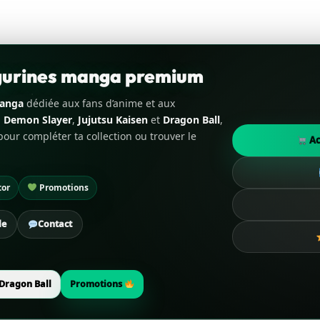
igurines manga premium
manga
dédiée aux fans d’anime et aux
,
Demon Slayer
,
Jujutsu Kaisen
et
Dragon Ball
,
our compléter ta collection ou trouver le
Ac
tor
Promotions
de
Contact
Dragon Ball
Promotions