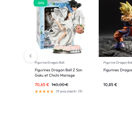
-50%
Figurine Dragon Ball
Figurine Dragon Bal
Figurines Dragon Ball Z Son
Figurines Drago
Goku et Chichi Mariage
70,65
€
140,00
€
10,85
€
(
9
avis client)
(
9
)