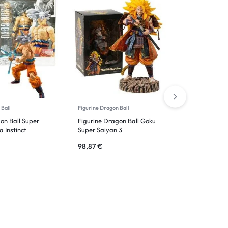
 Ball
Figurine Dragon Ball
Figurine Dra
on Ball Super
Figurine Dragon Ball Goku
Figurine D
a Instinct
Super Saiyan 3
Goku Supe
98,87
€
35,80
€