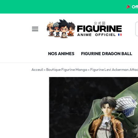
Off
FIGURINE
FIGURINE-
NOS ANIMES
FIGURINE DRAGON BALL
MANGA
MANGA-
Acceuil
»
Boutique Figurine Manga
»
Figurine Levi Ackerman Attac
FRANCE
FRANCE