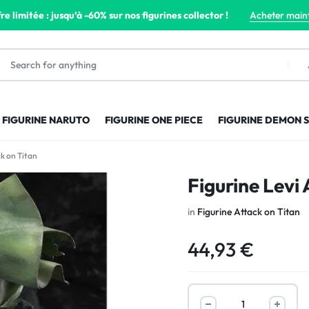
re limitée : jusqu’à -60% sur nos figurines collector !
Acheter main
FIGURINE NARUTO
FIGURINE ONE PIECE
FIGURINE DEMON 
k on Titan
Figurine Levi
in
Figurine Attack on Titan
44,93
€