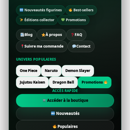
Nouveautés figurines
Best-sellers
Éditions collector
Promotions
Blog
À propos
FAQ
Suivre ma commande
Contact
UNIVERS POPULAIRES
One Piece
Naruto
Demon Slayer
Jujutsu Kaisen
Dragon Ball
Promotions
ACCÈS RAPIDE
Accéder à la boutique
Nouveautés
Populaires