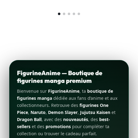
FigurineAnime — Boutique de
figurines manga premium
Bienvenue sur
FigurineAnime
, ta
boutique de
figurines manga
dédiée aux fans d’anime et aux
collectionneurs. Retrouve des
figurines One
Piece
,
Naruto
,
Demon Slayer
,
Jujutsu Kaisen
et
Dragon Ball
, avec des
nouveautés
, des
best-
sellers
et des
promotions
pour compléter ta
collection ou trouver le cadeau parfait.