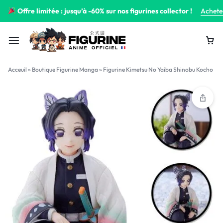
Offre limitée : jusqu’à -60% sur nos figurines collector !
Achete
Acceuil
»
Boutique Figurine Manga
»
Figurine Kimetsu No Yaiba Shinobu Kocho