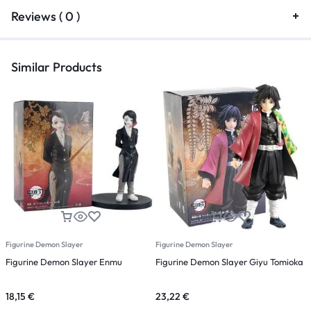
Reviews ( 0 )
Similar Products
Figurine Demon Slayer
Figurine Demon Slayer
F
Figurine Demon Slayer Enmu
Figurine Demon Slayer Giyu Tomioka
F
K
18,15
€
23,22
€
2