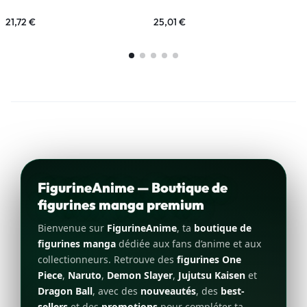
21,72
€
25,01
€
3
FigurineAnime — Boutique de
figurines manga premium
Bienvenue sur
FigurineAnime
, ta
boutique de
figurines manga
dédiée aux fans d’anime et aux
collectionneurs. Retrouve des
figurines One
Piece
,
Naruto
,
Demon Slayer
,
Jujutsu Kaisen
et
Dragon Ball
, avec des
nouveautés
, des
best-
sellers
et des
promotions
pour compléter ta