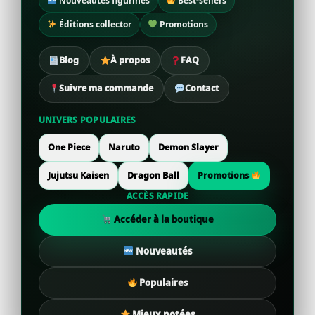
Nouveautés figurines
Best-sellers
Éditions collector
Promotions
Blog
À propos
FAQ
Suivre ma commande
Contact
UNIVERS POPULAIRES
One Piece
Naruto
Demon Slayer
Jujutsu Kaisen
Dragon Ball
Promotions
ACCÈS RAPIDE
Accéder à la boutique
Nouveautés
Populaires
Mieux notées