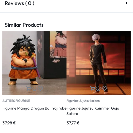
Reviews ( 0 )
Similar Products
AUTRES FIGURINE
Figurine Jujutsu Kaisen
F
Figurine Manga Dragon Ball Yajirobe
Figurine Jujutsu Kaimmer Gojo
F
Satoru
B
37,98
€
37,77
€
3