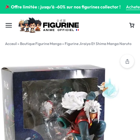
Offre limitée : jusqu’à -60% sur nos figurines collector !
Achete
Acceuil
»
Boutique Figurine Manga
»
Figurine Jiraiya Et Shima Manga Naruto