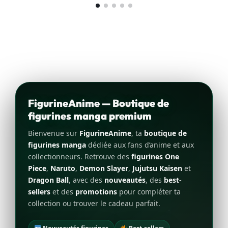
FigurineAnime — Boutique de
figurines manga premium
Bienvenue sur
FigurineAnime
, ta
boutique de
figurines manga
dédiée aux fans d’anime et aux
collectionneurs. Retrouve des
figurines One
Piece
,
Naruto
,
Demon Slayer
,
Jujutsu Kaisen
et
Dragon Ball
, avec des
nouveautés
, des
best-
sellers
et des
promotions
pour compléter ta
collection ou trouver le cadeau parfait.