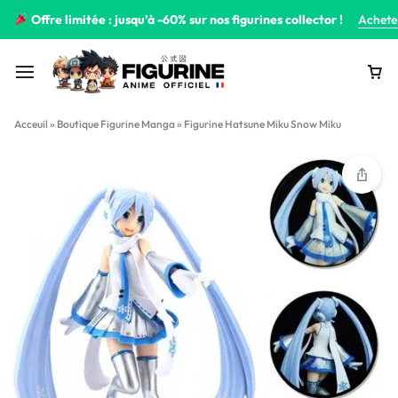
Offre limitée : jusqu’à -60% sur nos figurines collector !
Achete
Acceuil
»
Boutique Figurine Manga
»
Figurine Hatsune Miku Snow Miku