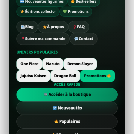
Nouveautés figurines
Best-sellers
Éditions collector
Promotions
Blog
À propos
FAQ
Suivre ma commande
Contact
UNIVERS POPULAIRES
One Piece
Naruto
Demon Slayer
Jujutsu Kaisen
Dragon Ball
Promotions
ACCÈS RAPIDE
Accéder à la boutique
Nouveautés
Populaires