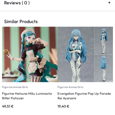
Reviews ( 0 )
Similar Products
Figurine Anime Girls
Figurine Anime Girls
F
Figurine Hatsune Miku Luminasta
Evangelion Figurine Pop Up Parade
H
Bitter Patissier
Rei Ayanami
P
49,51
€
19,40
€
2