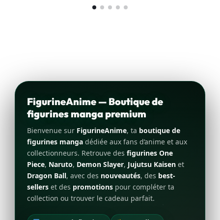
FigurineAnime — Boutique de
figurines manga premium
Bienvenue sur
FigurineAnime
, ta
boutique de
figurines manga
dédiée aux fans d’anime et aux
collectionneurs. Retrouve des
figurines One
Piece
,
Naruto
,
Demon Slayer
,
Jujutsu Kaisen
et
Dragon Ball
, avec des
nouveautés
, des
best-
sellers
et des
promotions
pour compléter ta
collection ou trouver le cadeau parfait.