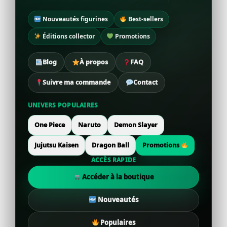
Nouveautés figurines
Best-sellers
Éditions collector
Promotions
Blog
À propos
FAQ
Suivre ma commande
Contact
UNIVERS POPULAIRES
One Piece
Naruto
Demon Slayer
Jujutsu Kaisen
Dragon Ball
Promotions
ACCÈS RAPIDE
Accéder à la boutique
Nouveautés
Populaires