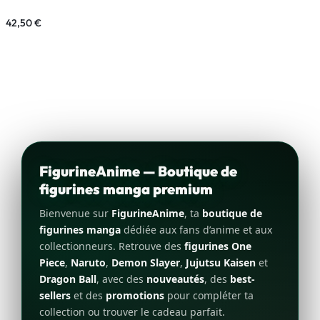
42,50
€
FigurineAnime — Boutique de
figurines manga premium
Bienvenue sur
FigurineAnime
, ta
boutique de
figurines manga
dédiée aux fans d’anime et aux
collectionneurs. Retrouve des
figurines One
Piece
,
Naruto
,
Demon Slayer
,
Jujutsu Kaisen
et
Dragon Ball
, avec des
nouveautés
, des
best-
sellers
et des
promotions
pour compléter ta
collection ou trouver le cadeau parfait.