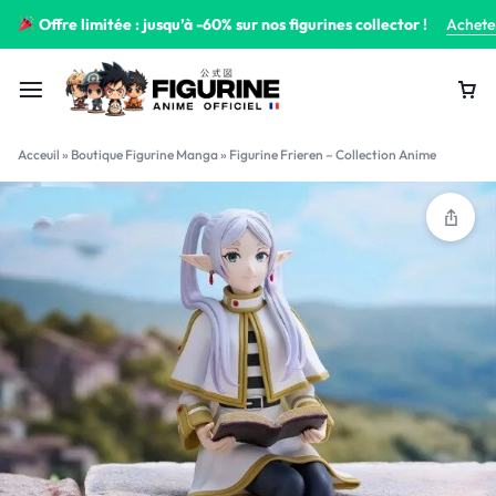
Offre limitée : jusqu’à -60% sur nos figurines collector !
Achete
Acceuil
»
Boutique Figurine Manga
»
Figurine Frieren – Collection Anime