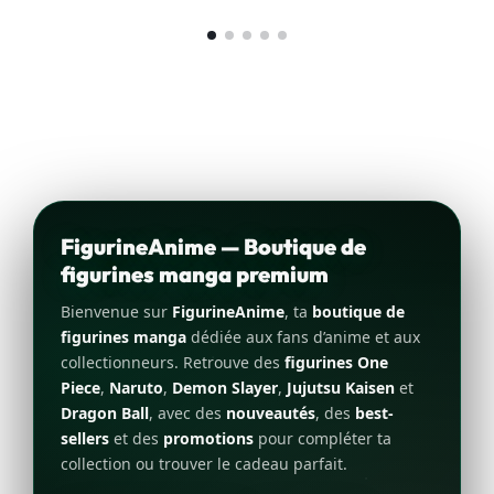
FigurineAnime — Boutique de
figurines manga premium
Bienvenue sur
FigurineAnime
, ta
boutique de
figurines manga
dédiée aux fans d’anime et aux
collectionneurs. Retrouve des
figurines One
Piece
,
Naruto
,
Demon Slayer
,
Jujutsu Kaisen
et
Dragon Ball
, avec des
nouveautés
, des
best-
sellers
et des
promotions
pour compléter ta
collection ou trouver le cadeau parfait.