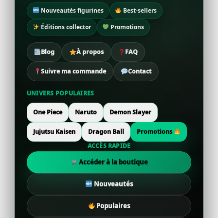
Nouveautés figurines
Best-sellers
Éditions collector
Promotions
Blog
À propos
FAQ
Suivre ma commande
Contact
UNIVERS POPULAIRES
One Piece
Naruto
Demon Slayer
Jujutsu Kaisen
Dragon Ball
Promotions
ACCÈS RAPIDE
Accéder à la boutique
Nouveautés
Populaires