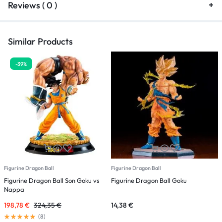
Reviews ( 0 )
Similar Products
-39%
Figurine Dragon Ball
Figurine Dragon Ball
F
Figurine Dragon Ball Son Goku vs
Figurine Dragon Ball Goku
F
Nappa
198,78
€
324,35
€
14,38
€
5
(
8
)