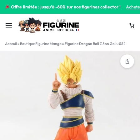
Offre limitée : jusqu’à -60% sur nos figurines collector !
Achete
Acceuil
»
Boutique Figurine Manga
»
Figurine Dragon Ball Z Son Goku SS2