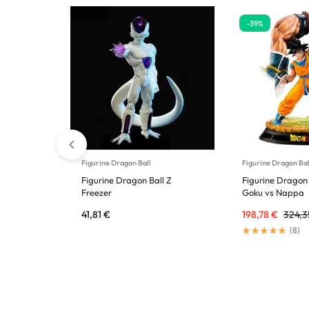
-39%
Figurine Dragon Ball
Figurine Dragon Bal
Figurine Dragon Ball Z
Figurine Dragon 
Freezer
Goku vs Nappa
41,81
€
198,78
€
324,
(
8
)