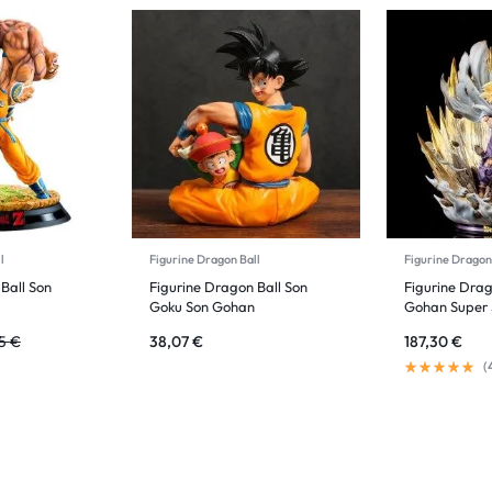
l
Figurine Dragon Ball
Figurine Dragon
Ball Son
Figurine Dragon Ball Son
Figurine Drag
Goku Son Gohan
Gohan Super 
35
€
38,07
€
187,30
€
(