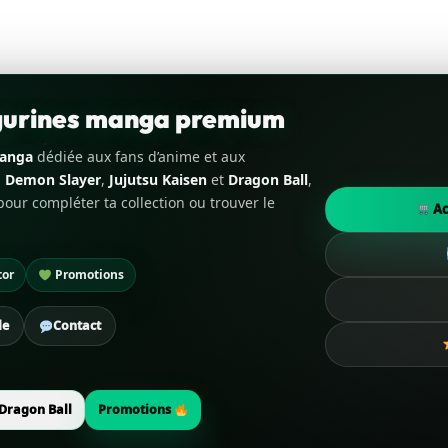
igurines manga premium
manga
dédiée aux fans d’anime et aux
,
Demon Slayer
,
Jujutsu Kaisen
et
Dragon Ball
,
our compléter ta collection ou trouver le
Ac
tor
Promotions
de
Contact
Dragon Ball
Promotions