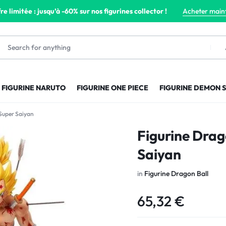
re limitée : jusqu’à -60% sur nos figurines collector !
Acheter main
FIGURINE NARUTO
FIGURINE ONE PIECE
FIGURINE DEMON 
 Super Saiyan
Figurine Drag
Saiyan
in
Figurine Dragon Ball
65,32
€