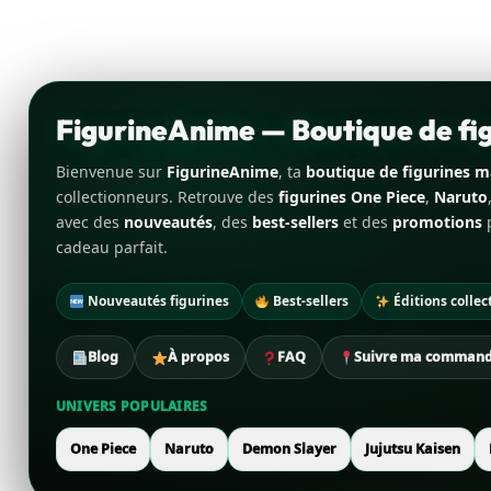
FigurineAnime — Boutique de f
Bienvenue sur
FigurineAnime
, ta
boutique de figurines 
collectionneurs. Retrouve des
figurines One Piece
,
Naruto
avec des
nouveautés
, des
best-sellers
et des
promotions
p
cadeau parfait.
Nouveautés figurines
Best-sellers
Éditions collec
Blog
À propos
FAQ
Suivre ma comman
UNIVERS POPULAIRES
One Piece
Naruto
Demon Slayer
Jujutsu Kaisen