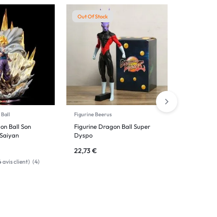
Out Of Stock
Out Of Sto
 Ball
Figurine Beerus
Figurine Dra
on Ball Son
Figurine Dragon Ball Super
Figurine D
Saiyan
Dyspo
Vegeta
22,73
€
92,03
€
4
avis client)
(
4
)