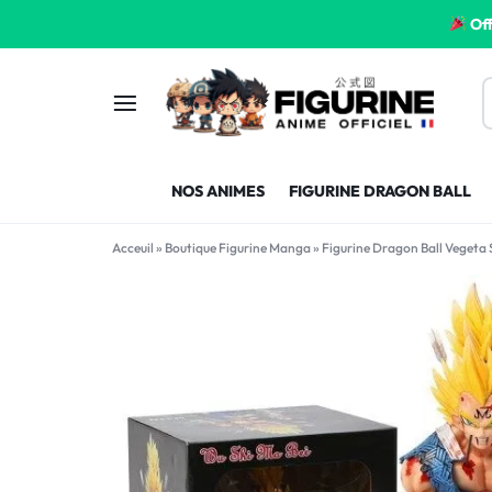
Off
FIGURINE
FIGURINE-
NOS ANIMES
FIGURINE DRAGON BALL
MANGA
MANGA-
Acceuil
»
Boutique Figurine Manga
»
Figurine Dragon Ball Vegeta
FRANCE
FRANCE