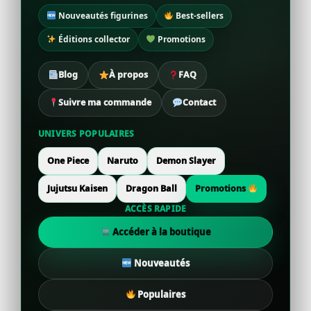
Nouveautés figurines
Best-sellers
Éditions collector
Promotions
Blog
À propos
FAQ
Suivre ma commande
Contact
UNIVERS POPULAIRES
One Piece
Naruto
Demon Slayer
Jujutsu Kaisen
Dragon Ball
Promotions
ACCÈS RAPIDE
Accéder à la boutique
Nouveautés
Populaires