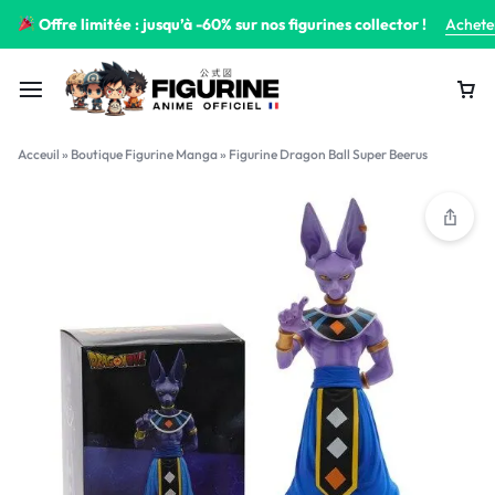
Offre limitée : jusqu’à -60% sur nos figurines collector !
Achete
Acceuil
»
Boutique Figurine Manga
»
Figurine Dragon Ball Super Beerus