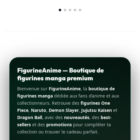
FigurineAnime — Boutique de
figurines manga premium
Bienvenue sur
FigurineAnime
, ta
boutique de
figurines manga
dédiée aux fans d’anime et aux
collectionneurs. Retrouve des
figurines One
Piece
,
Naruto
,
Demon Slayer
,
Jujutsu Kaisen
et
Dragon Ball
, avec des
nouveautés
, des
best-
sellers
et des
promotions
pour compléter ta
collection ou trouver le cadeau parfait.