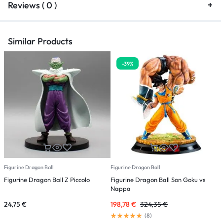
Reviews ( 0 )
Similar Products
-39%
Figurine Dragon Ball
Figurine Dragon Ball
F
Figurine Dragon Ball Z Piccolo
Figurine Dragon Ball Son Goku vs
F
Nappa
s
24,75
€
198,78
€
324,35
€
6
(
8
)