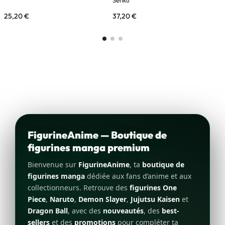
25,20
€
37,20
€
8
FigurineAnime — Boutique de
figurines manga premium
Bienvenue sur
FigurineAnime
, ta
boutique de
figurines manga
dédiée aux fans d’anime et aux
collectionneurs. Retrouve des
figurines One
Piece
,
Naruto
,
Demon Slayer
,
Jujutsu Kaisen
et
Dragon Ball
, avec des
nouveautés
, des
best-
sellers
et des
promotions
pour compléter ta