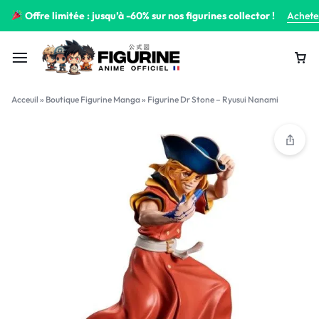
Offre limitée : jusqu’à -60% sur nos figurines collector !
Achete
Acceuil
»
Boutique Figurine Manga
»
Figurine Dr Stone – Ryusui Nanami