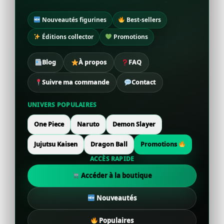
Nouveautés figurines
Best-sellers
Éditions collector
Promotions
Blog
À propos
FAQ
Suivre ma commande
Contact
UNIVERS POPULAIRES
One Piece
Naruto
Demon Slayer
Jujutsu Kaisen
Dragon Ball
Promotions
ACCÈS RAPIDE
Accéder à la boutique
Nouveautés
Populaires