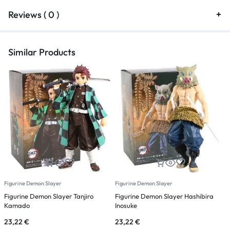
Reviews ( 0 )
Similar Products
Figurine Demon Slayer
Figurine Demon Slayer
F
Figurine Demon Slayer Tanjiro
Figurine Demon Slayer Hashibira
F
Kamado
Inosuke
M
23,22
€
23,22
€
8