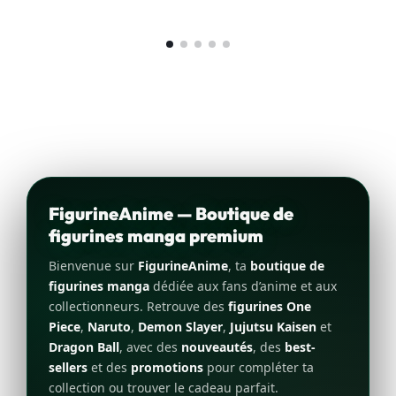
FigurineAnime — Boutique de
figurines manga premium
Bienvenue sur
FigurineAnime
, ta
boutique de
figurines manga
dédiée aux fans d’anime et aux
collectionneurs. Retrouve des
figurines One
Piece
,
Naruto
,
Demon Slayer
,
Jujutsu Kaisen
et
Dragon Ball
, avec des
nouveautés
, des
best-
sellers
et des
promotions
pour compléter ta
collection ou trouver le cadeau parfait.