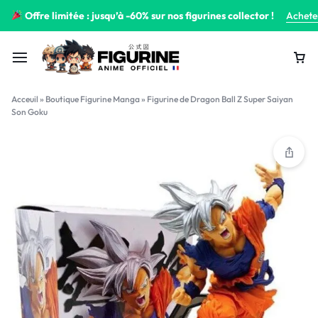
Offre limitée : jusqu’à -60% sur nos figurines collector !
Achete
Acceuil
»
Boutique Figurine Manga
»
Figurine de Dragon Ball Z Super Saiyan
Son Goku