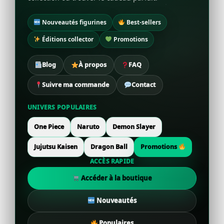
Nouveautés figurines
Best-sellers
Éditions collector
Promotions
Blog
À propos
FAQ
Suivre ma commande
Contact
UNIVERS POPULAIRES
One Piece
Naruto
Demon Slayer
Jujutsu Kaisen
Dragon Ball
Promotions
ACCÈS RAPIDE
Accéder à la boutique
Nouveautés
Populaires