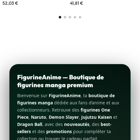
52,03
€
41,81
€
9
FigurineAnime — Boutique de
figurines manga premium
Bienvenue sur
FigurineAnime
, ta
boutique de
figurines manga
dédiée aux fans d’anime et aux
collectionneurs. Retrouve des
figurines One
Piece
,
Naruto
,
Demon Slayer
,
Jujutsu Kaisen
et
Dragon Ball
, avec des
nouveautés
, des
best-
sellers
et des
promotions
pour compléter ta
collection ou trouver le cadeau parfait.