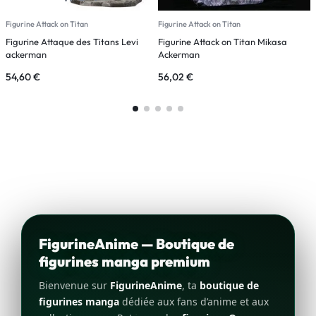
Figurine Attack on Titan
Figurine Attack on Titan
F
Figurine Attaque des Titans Levi
Figurine Attack on Titan Mikasa
F
ackerman
Ackerman
54,60
€
56,02
€
6
FigurineAnime — Boutique de
figurines manga premium
Bienvenue sur
FigurineAnime
, ta
boutique de
figurines manga
dédiée aux fans d’anime et aux