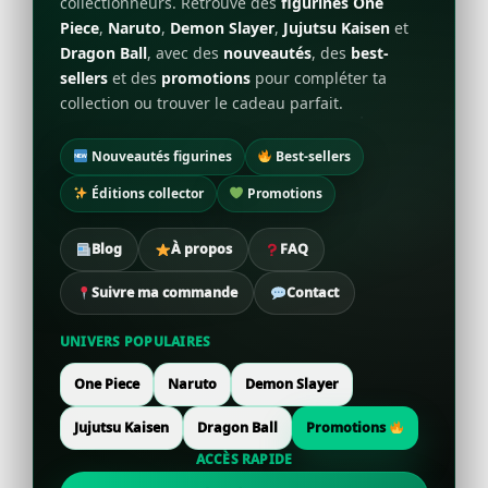
collectionneurs. Retrouve des
figurines One
Piece
,
Naruto
,
Demon Slayer
,
Jujutsu Kaisen
et
Dragon Ball
, avec des
nouveautés
, des
best-
sellers
et des
promotions
pour compléter ta
collection ou trouver le cadeau parfait.
Nouveautés figurines
Best-sellers
Éditions collector
Promotions
Blog
À propos
FAQ
Suivre ma commande
Contact
UNIVERS POPULAIRES
One Piece
Naruto
Demon Slayer
Jujutsu Kaisen
Dragon Ball
Promotions
ACCÈS RAPIDE