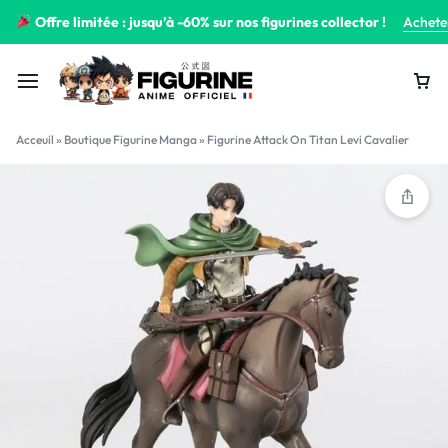
Offre limitée : jusqu’à -60% sur nos figurines collector !
Achete
Acceuil
»
Boutique Figurine Manga
»
Figurine Attack On Titan Levi Cavalier