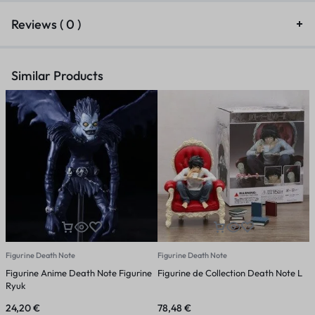
Reviews ( 0 )
Similar Products
Figurine Death Note
Figurine Death Note
F
Figurine Anime Death Note Figurine
Figurine de Collection Death Note L
F
Ryuk
Y
24,20
€
78,48
€
4