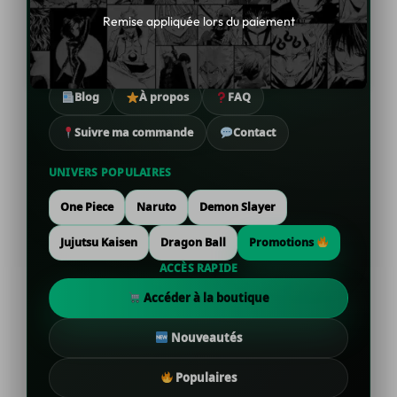
Remise appliquée lors du paiement
Nouveautés figurines
Best-sellers
Éditions collector
Promotions
Blog
À propos
FAQ
Suivre ma commande
Contact
UNIVERS POPULAIRES
One Piece
Naruto
Demon Slayer
Jujutsu Kaisen
Dragon Ball
Promotions
ACCÈS RAPIDE
Accéder à la boutique
Nouveautés
Populaires