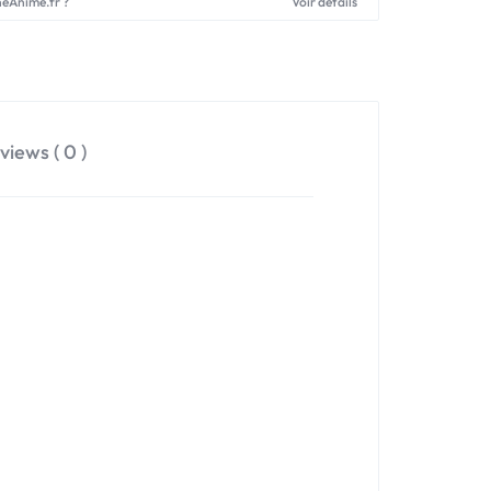
neAnime.fr ?
Voir détails
views ( 0 )