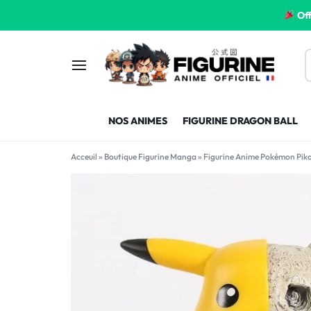
Off
FIGURINE
FIGURINE-
NOS ANIMES
FIGURINE DRAGON BALL
MANGA
MANGA-
Acceuil
»
Boutique Figurine Manga
»
Figurine Anime Pokémon Pik
FRANCE
FRANCE