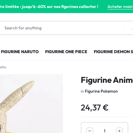
re limitée : jusqu’à -60% sur nos figurines collector !
Acheter main
FIGURINE NARUTO
FIGURINE ONE PIECE
FIGURINE DEMON 
achu
Figurine Ani
in
Figurine Pokemon
24,37
€