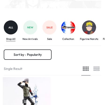
ALL
NEW
SALE
Shop All
New Arrivals
Sale
Collection
Figurine Naruto
F
Sort by :
Popularity
Single Result