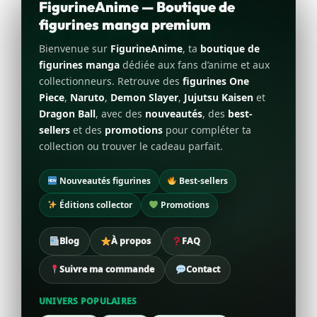
FigurineAnime — Boutique de
figurines manga premium
Bienvenue sur
FigurineAnime
, ta
boutique de
figurines manga
dédiée aux fans d’anime et aux
collectionneurs. Retrouve des
figurines One
Piece
,
Naruto
,
Demon Slayer
,
Jujutsu Kaisen
et
Dragon Ball
, avec des
nouveautés
, des
best-
sellers
et des
promotions
pour compléter ta
collection ou trouver le cadeau parfait.
Nouveautés figurines
Best-sellers
Éditions collector
Promotions
Blog
À propos
FAQ
Suivre ma commande
Contact
UNIVERS POPULAIRES