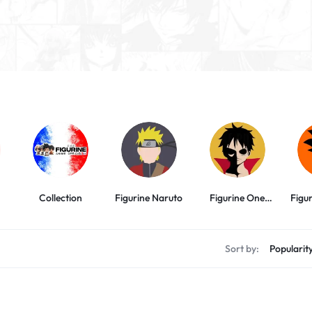
Collection
Figurine Naruto
Figurine One
Figu
Piece
Sort by: