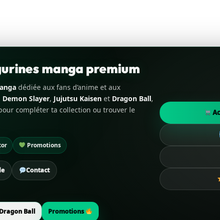
igurines manga premium
manga
dédiée aux fans d’anime et aux
,
Demon Slayer
,
Jujutsu Kaisen
et
Dragon Ball
,
our compléter ta collection ou trouver le
Ac
tor
Promotions
de
Contact
Dragon Ball
Promotions