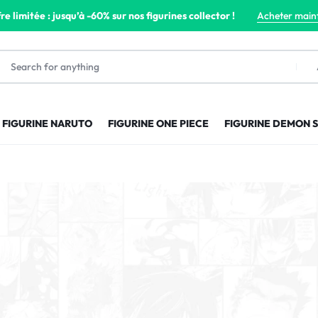
re limitée : jusqu’à -60% sur nos figurines collector !
Acheter main
FIGURINE NARUTO
FIGURINE ONE PIECE
FIGURINE DEMON 