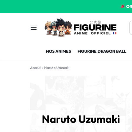
Off
FIGURINE
FIGURINE-
NOS ANIMES
FIGURINE DRAGON BALL
MANGA
MANGA-
FRANCE
FRANCE
Acceuil
»
Naruto Uzumaki
Naruto Uzumaki