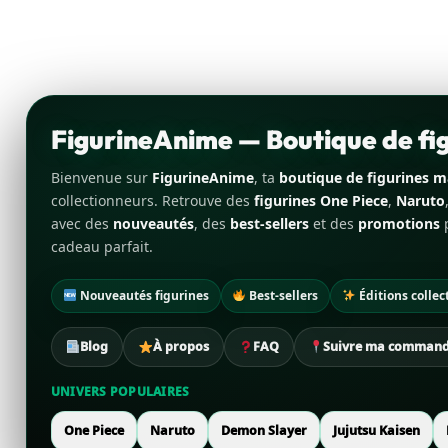
FigurineAnime — Boutique de f
Bienvenue sur
FigurineAnime
, ta
boutique de figurines 
collectionneurs. Retrouve des
figurines One Piece
,
Naruto
avec des
nouveautés
, des
best-sellers
et des
promotions
p
cadeau parfait.
Nouveautés figurines
Best-sellers
Éditions collec
Blog
À propos
FAQ
Suivre ma comman
UNIVERS POPULAIRES
One Piece
Naruto
Demon Slayer
Jujutsu Kaisen