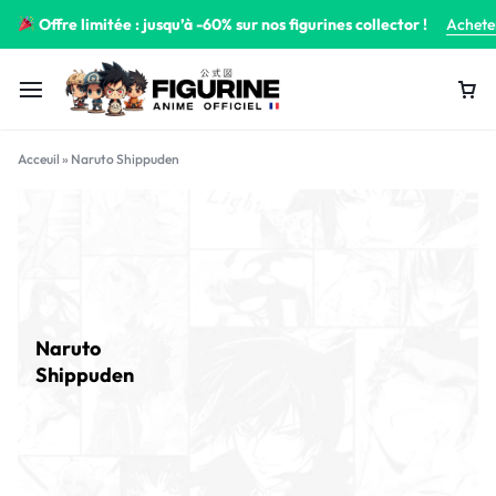
Offre limitée : jusqu’à -60% sur nos figurines collector !
Achete
Acceuil
»
Naruto Shippuden
Naruto
Shippuden