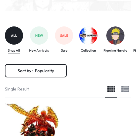
ALL
NEW
SALE
Shop All
New Arrivals
Sale
Collection
Figurine Naruto
F
Sort by :
Popularity
Single Result