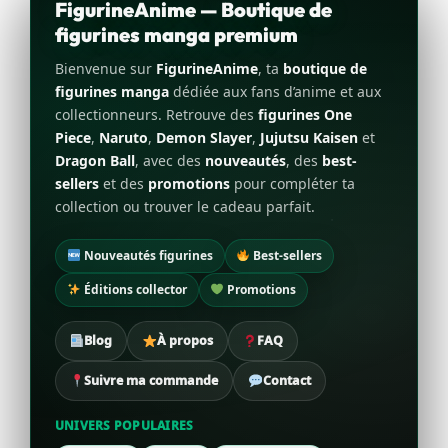
FigurineAnime — Boutique de
figurines manga premium
Bienvenue sur
FigurineAnime
, ta
boutique de
figurines manga
dédiée aux fans d’anime et aux
collectionneurs. Retrouve des
figurines One
Piece
,
Naruto
,
Demon Slayer
,
Jujutsu Kaisen
et
Dragon Ball
, avec des
nouveautés
, des
best-
sellers
et des
promotions
pour compléter ta
collection ou trouver le cadeau parfait.
Nouveautés figurines
Best-sellers
Éditions collector
Promotions
Blog
À propos
FAQ
Suivre ma commande
Contact
UNIVERS POPULAIRES