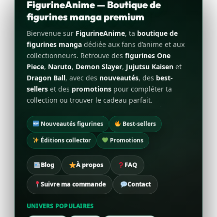
FigurineAnime — Boutique de
figurines manga premium
Bienvenue sur
FigurineAnime
, ta
boutique de
figurines manga
dédiée aux fans d’anime et aux
collectionneurs. Retrouve des
figurines One
Piece
,
Naruto
,
Demon Slayer
,
Jujutsu Kaisen
et
Dragon Ball
, avec des
nouveautés
, des
best-
sellers
et des
promotions
pour compléter ta
collection ou trouver le cadeau parfait.
Nouveautés figurines
Best-sellers
Éditions collector
Promotions
Blog
À propos
FAQ
Suivre ma commande
Contact
UNIVERS POPULAIRES