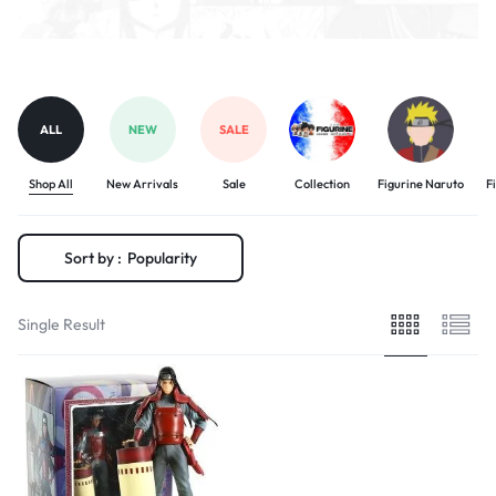
ALL
NEW
SALE
Shop All
New Arrivals
Sale
Collection
Figurine Naruto
F
Sort by :
Popularity
Single Result