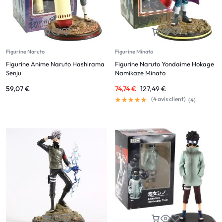
Figurine Naruto
Figurine Minato
Figurine Anime Naruto Hashirama
Figurine Naruto Yondaime Hokage
Senju
Namikaze Minato
59,07
€
74,74
€
127,49
€
(
4
avis client)
(
4
)