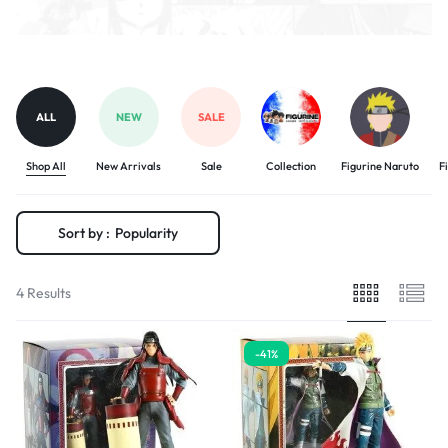
ALL
NEW
SALE
Shop All
New Arrivals
Sale
Collection
Figurine Naruto
F
Sort by :
Popularity
4 Results
-41%