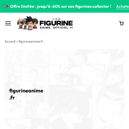
Offre limitée : jusqu’à -60% sur nos figurines collector !
Achete
Acceuil
»
figurineanime.fr
figurineanime
.fr