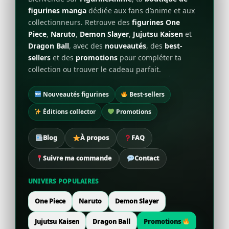
figurines manga
dédiée aux fans d’anime et aux
collectionneurs. Retrouve des
figurines One
Piece
,
Naruto
,
Demon Slayer
,
Jujutsu Kaisen
et
Dragon Ball
, avec des
nouveautés
, des
best-
sellers
et des
promotions
pour compléter ta
collection ou trouver le cadeau parfait.
Nouveautés figurines
Best-sellers
Éditions collector
Promotions
Blog
À propos
FAQ
Suivre ma commande
Contact
UNIVERS POPULAIRES
One Piece
Naruto
Demon Slayer
Jujutsu Kaisen
Dragon Ball
Promotions