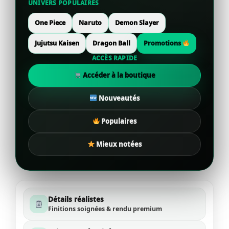
UNIVERS POPULAIRES
One Piece
Naruto
Demon Slayer
Jujutsu Kaisen
Dragon Ball
Promotions
ACCÈS RAPIDE
Accéder à la boutique
Nouveautés
Populaires
Mieux notées
Détails réalistes
Finitions soignées & rendu premium