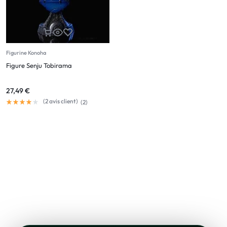
Figurine Konoha
Figure Senju Tobirama
27,49
€
(
2
avis client)
(
2
)