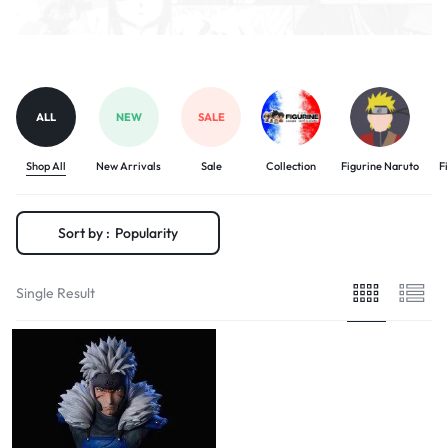
ALL
NEW
SALE
Shop All
New Arrivals
Sale
Collection
Figurine Naruto
F
Sort by :
Popularity
Single Result