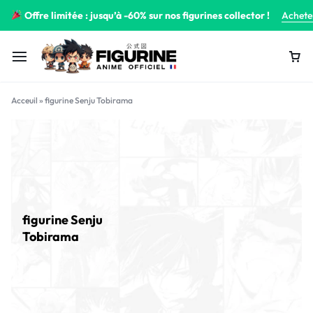
Offre limitée : jusqu’à -60% sur nos figurines collector !
Achete
Acceuil
»
figurine Senju Tobirama
figurine Senju
Tobirama