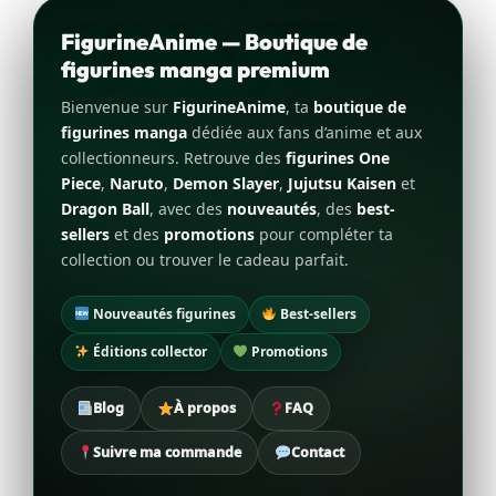
FigurineAnime — Boutique de
figurines manga premium
Bienvenue sur
FigurineAnime
, ta
boutique de
figurines manga
dédiée aux fans d’anime et aux
collectionneurs. Retrouve des
figurines One
Piece
,
Naruto
,
Demon Slayer
,
Jujutsu Kaisen
et
Dragon Ball
, avec des
nouveautés
, des
best-
sellers
et des
promotions
pour compléter ta
collection ou trouver le cadeau parfait.
Nouveautés figurines
Best-sellers
Éditions collector
Promotions
Blog
À propos
FAQ
Suivre ma commande
Contact