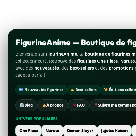
FigurineAnime — Boutique de f
Bienvenue sur
FigurineAnime
, ta
boutique de figurines 
collectionneurs. Retrouve des
figurines One Piece
,
Naruto
avec des
nouveautés
, des
best-sellers
et des
promotions
p
cadeau parfait.
Nouveautés figurines
Best-sellers
Éditions collec
Blog
À propos
FAQ
Suivre ma comman
UNIVERS POPULAIRES
One Piece
Naruto
Demon Slayer
Jujutsu Kaisen