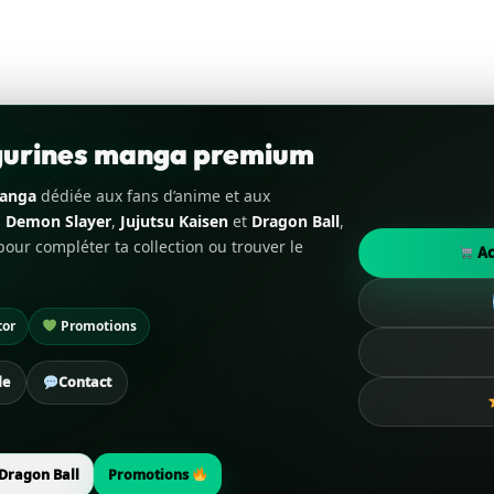
igurines manga premium
manga
dédiée aux fans d’anime et aux
,
Demon Slayer
,
Jujutsu Kaisen
et
Dragon Ball
,
our compléter ta collection ou trouver le
Ac
tor
Promotions
de
Contact
Dragon Ball
Promotions