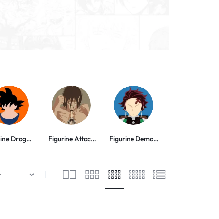
rine Dragon
Figurine Attack
Figurine Demon
Figurine My Her
Ball
on Titan
Slayer
Academia