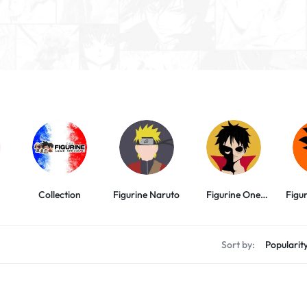
Collection
Figurine Naruto
Figurine One
Figu
Piece
Sort by: