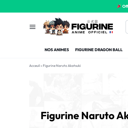
Off
FIGURINE
FIGURINE-
NOS ANIMES
FIGURINE DRAGON BALL
MANGA
MANGA-
FRANCE
FRANCE
Acceuil
»
Figurine Naruto Akatsuki
Figurine Naruto Ak