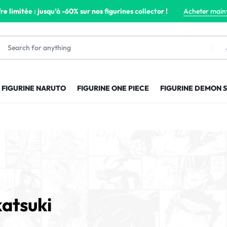
re limitée : jusqu’à -60% sur nos figurines collector !
Acheter main
FIGURINE NARUTO
FIGURINE ONE PIECE
FIGURINE DEMON 
atsuki