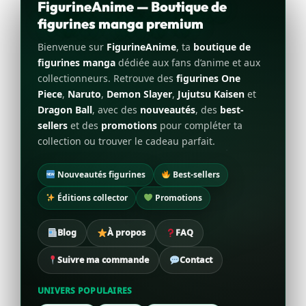
FigurineAnime — Boutique de
figurines manga premium
Bienvenue sur
FigurineAnime
, ta
boutique de
figurines manga
dédiée aux fans d’anime et aux
collectionneurs. Retrouve des
figurines One
Piece
,
Naruto
,
Demon Slayer
,
Jujutsu Kaisen
et
Dragon Ball
, avec des
nouveautés
, des
best-
sellers
et des
promotions
pour compléter ta
collection ou trouver le cadeau parfait.
Nouveautés figurines
Best-sellers
Éditions collector
Promotions
Blog
À propos
FAQ
Suivre ma commande
Contact
UNIVERS POPULAIRES