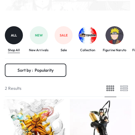
ALL
NEW
SALE
Shop All
New Arrivals
Sale
Collection
Figurine Naruto
F
Sort by :
Popularity
2 Results