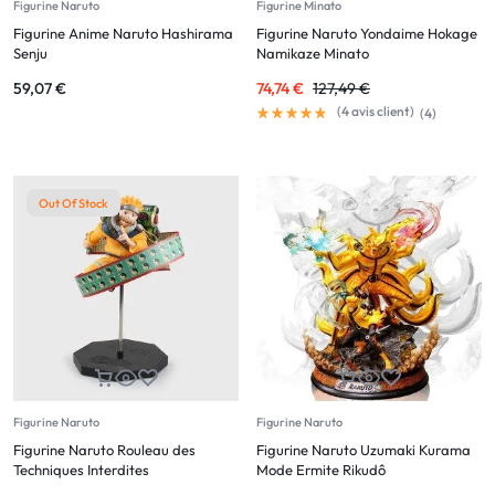
Figurine Naruto
Figurine Minato
Figurine Anime Naruto Hashirama
Figurine Naruto Yondaime Hokage
Senju
Namikaze Minato
59,07
€
74,74
€
127,49
€
(
4
avis client)
(
4
)
Out Of Stock
Figurine Naruto
Figurine Naruto
Figurine Naruto Rouleau des
Figurine Naruto Uzumaki Kurama
Techniques Interdites
Mode Ermite Rikudô