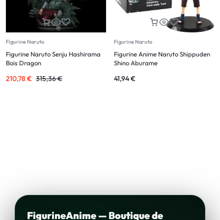
Figurine Naruto
Figurine Naruto
Figurine Naruto Senju Hashirama
Figurine Anime Naruto Shippuden
Bois Dragon
Shino Aburame
210,78
€
315,36
€
41,94
€
FigurineAnime — Boutique de