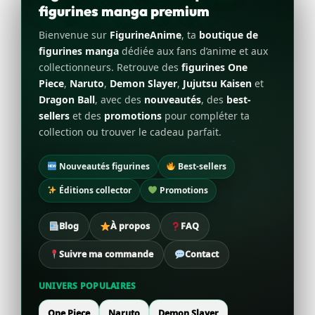
figurines manga premium
Bienvenue sur
FigurineAnime
, ta
boutique de
figurines manga
dédiée aux fans d’anime et aux
collectionneurs. Retrouve des
figurines One
Piece
,
Naruto
,
Demon Slayer
,
Jujutsu Kaisen
et
Dragon Ball
, avec des
nouveautés
, des
best-
sellers
et des
promotions
pour compléter ta
collection ou trouver le cadeau parfait.
Nouveautés figurines
Best-sellers
Éditions collector
Promotions
Blog
À propos
FAQ
Suivre ma commande
Contact
UNIVERS POPULAIRES
One Piece
Naruto
Demon Slayer