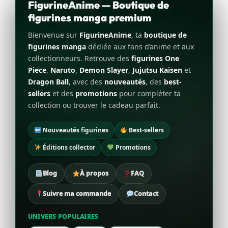
FigurineAnime — Boutique de
figurines manga premium
Bienvenue sur
FigurineAnime
, ta
boutique de
figurines manga
dédiée aux fans d’anime et aux
collectionneurs. Retrouve des
figurines One
Piece
,
Naruto
,
Demon Slayer
,
Jujutsu Kaisen
et
Dragon Ball
, avec des
nouveautés
, des
best-
sellers
et des
promotions
pour compléter ta
collection ou trouver le cadeau parfait.
Nouveautés figurines
Best-sellers
Éditions collector
Promotions
Blog
À propos
FAQ
Suivre ma commande
Contact
UNIVERS POPULAIRES