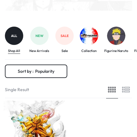
ALL
NEW
SALE
Shop All
New Arrivals
Sale
Collection
Figurine Naruto
F
Sort by :
Popularity
Single Result