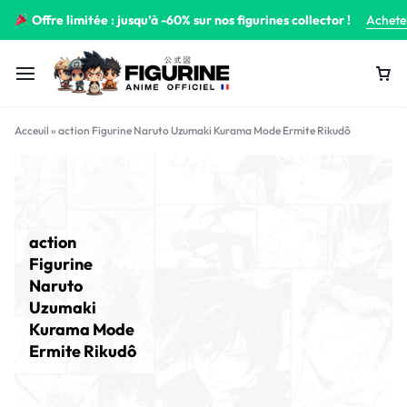
Offre limitée : jusqu’à -60% sur nos figurines collector !
Achete
Acceuil
»
action Figurine Naruto Uzumaki Kurama Mode Ermite Rikudô
action
Figurine
Naruto
Uzumaki
Kurama Mode
Ermite Rikudô