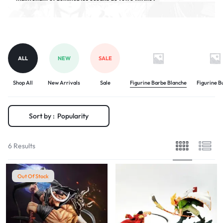
ALL
NEW
SALE
Shop All
New Arrivals
Sale
Figurine Barbe Blanche
Figurine B
Sort by :
Popularity
6 Results
Out Of Stock