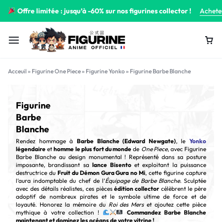
Offre limitée : jusqu’à -60% sur nos figurines collector !
Achete
Acceuil
»
Figurine One Piece
»
Figurine Yonko
»
Figurine Barbe Blanche
Figurine
Barbe
Blanche
Rendez hommage à
Barbe Blanche (Edward Newgate)
, le
Yonko
légendaire
et
homme le plus fort du monde
de
One Piece
, avec Figurine
Barbe Blanche au design monumental ! Représenté dans sa posture
imposante, brandissant sa
lance Bisento
et exploitant la puissance
destructrice du
Fruit du Démon Gura Gura no Mi
, cette figurine capture
l’aura indomptable du chef de l’
Équipage de Barbe Blanche
. Sculptée
avec des détails réalistes, ces pièces
édition collector
célèbrent le père
adoptif de nombreux pirates et le symbole ultime de force et de
loyauté. Honorez la mémoire du
Roi des Mers
et ajoutez cette pièce
mythique à votre collection !
Commandez Barbe Blanche
maintenant et dominez les océans de votre vitrine !