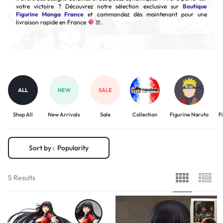
votre victoire ? Découvrez notre sélection exclusive sur
Boutique
Figurine Manga France
et commandez dès maintenant pour une
livraison rapide en France
.
ALL
NEW
SALE
Shop All
New Arrivals
Sale
Collection
Figurine Naruto
F
Sort by :
Popularity
5 Results