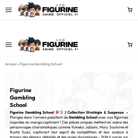
Offre limitée : jusqu’à -60% sur nos figurines collector !
Achete
Acceuil
»
Figurine Gambling School
Figurine
Gambling
School
Figurine Gambling School
| Collection Stratégie & Suspense -
Plongez dans l'univers palpitant de
Gambling School
avec nos figurines
inspirées du manga captivant ! Ces pièces uniques mettent en scène des
personnages charismatiques comme Yumeko Jabami, Mary Saotome et
Ryota Suzui, capturant leur esprit de compétition et leur audace à
travers des designs détaillés et des poses dynamiques - Prêt à parier sur