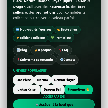
Piece
,
Naruto
,
Demon Slayer
,
Jujutsu Kaisen
et
Dragon Ball
, avec des
nouveautés
, des
best-
sellers
et des
promotions
pour compléter ta
collection ou trouver le cadeau parfait.
Nouveautés figurines
Best-sellers
Éditions collector
Promotions
Blog
À propos
FAQ
Suivre ma commande
Contact
UNIVERS POPULAIRES
One Piece
Naruto
Demon Slayer
Jujutsu Kaisen
Dragon Ball
Promotions
ACCÈS RAPIDE
Accéder à la boutique