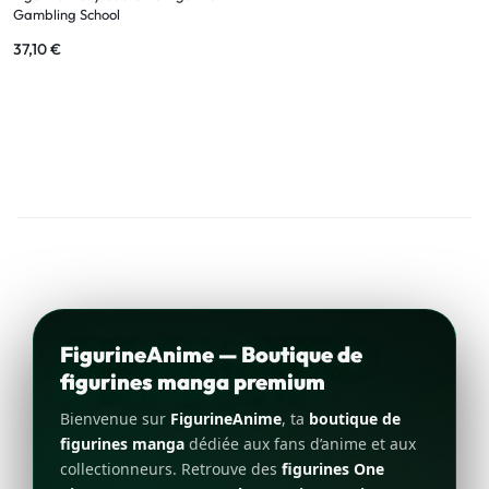
Gambling School
37,10
€
FigurineAnime — Boutique de
figurines manga premium
Bienvenue sur
FigurineAnime
, ta
boutique de
figurines manga
dédiée aux fans d’anime et aux
collectionneurs. Retrouve des
figurines One