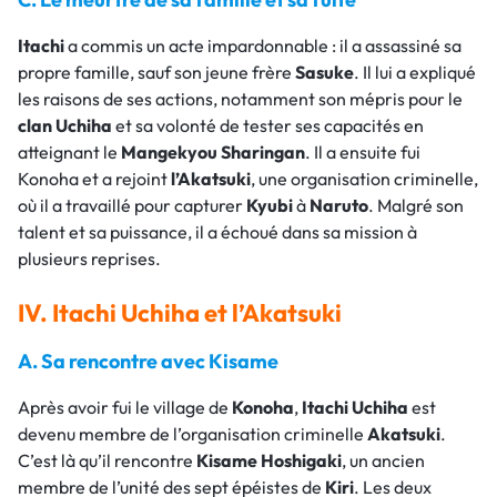
Itachi
a commis un acte impardonnable : il a assassiné sa
propre famille, sauf son jeune frère
Sasuke
. Il lui a expliqué
les raisons de ses actions, notamment son mépris pour le
clan
Uchiha
et sa volonté de tester ses capacités en
atteignant le
Mangekyou
Sharingan
. Il a ensuite fui
Konoha et a rejoint
l’Akatsuki
, une organisation criminelle,
où il a travaillé pour capturer
Kyubi
à
Naruto
. Malgré son
talent et sa puissance, il a échoué dans sa mission à
plusieurs reprises.
IV. Itachi Uchiha et l’Akatsuki
A. Sa rencontre avec Kisame
Après avoir fui le village de
Konoha
,
Itachi
Uchiha
est
devenu membre de l’organisation criminelle
Akatsuki
.
C’est là qu’il rencontre
Kisame
Hoshigaki
, un ancien
membre de l’unité des sept épéistes de
Kiri
. Les deux