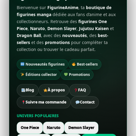
Bienvenue sur
FigurineAnime
, ta
boutique de
figurines manga
dédiée aux fans d’anime et aux
collectionneurs. Retrouve des
figurines One
Piece
,
Naruto
,
Demon Slayer
,
Jujutsu Kaisen
et
Dragon Ball
, avec des
nouveautés
, des
best-
sellers
et des
promotions
pour compléter ta
collection ou trouver le cadeau parfait.
Nouveautés figurines
Best-sellers
Éditions collector
Promotions
Blog
À propos
FAQ
Suivre ma commande
Contact
UNIVERS POPULAIRES
One Piece
Naruto
Demon Slayer