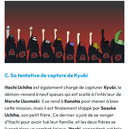
C. Sa tentative de capture de Kyubi
Itachi Uchiha
est également chargé de capturer
Kyubi
, le
démon-renard à neuf queues qui est scellé à l’intérieur de
Naruto Uzumaki
. Il se rend à
Konoha
pour mener à bien
cette mission, mais il est finalement stoppé par
Sasuke
Uchiha
, son petit frère. Ce dernier a juré de se venger
d’Itachi pour avoir tué leur famille, et les deux frères se
livrent alors un combat épique.
Itachi
, cependant, est très