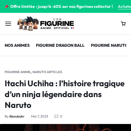
Offre limitée : jusqu’à -60% sur nos figurines collector !
Achete
NOS ANIMES
FIGURINE DRAGON BALL
FIGURINE NARUTO
,
FIGURINE ANIME
NARUTO ARTICLES
Itachi Uchiha : l’histoire tragique
d’un ninja légendaire dans
Naruto
By
Aboubakr
Mai 7, 2023
0