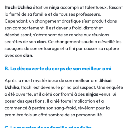
Itachi Uchiha
était un
ninja
accompli et talentueux, faisant
la fierté de sa famille et de tous ses professeurs.
Cependant, un changement drastique s’est produit dans
son comportement. Il est devenu froid, distant et
désobéissant, s’abstenant de se rendre aux réunions
secrètes de son
clan
. Ce changement soudain a éveillé les
soupçons de son entourage et a fini par causer sa rupture
avec son
clan
.
B. La découverte du corps de son meilleur ami
Après la mort mystérieuse de son meilleur ami
Shisui
Uchiha
, Itachi est devenu le principal suspect. Une enquête
a été ouverte, et il a été confronté à des
ninjas
venus lui
poser des questions. Il a nié toute implication et a
commencé à perdre son sang-froid, révélant pour la
première fois un côté sombre de sa personnalité.
C. Le meurtre de sa famille et sa fuite