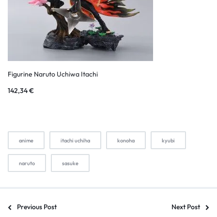
Figurine Naruto Uchiwa Itachi
142,34
€
anime
itachi uchiha
konoha
kyubi
naruto
sasuke
Previous Post
Next Post