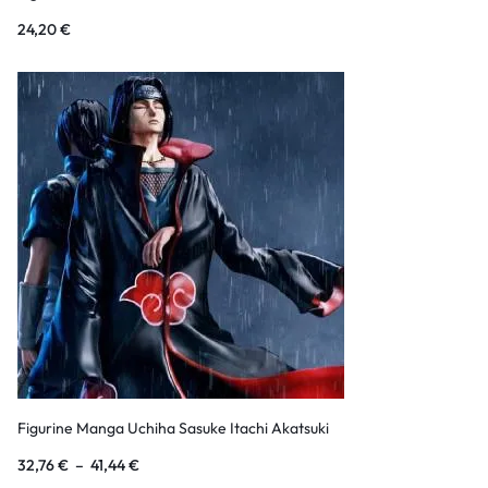
24,20
€
Figurine Manga Uchiha Sasuke Itachi Akatsuki
32,76
€
–
41,44
€