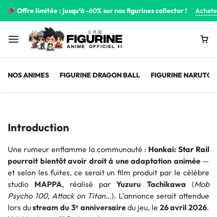
Offre limitée : jusqu’à -60% sur nos figurines collector !
Achete
NOS ANIMES
FIGURINE DRAGON BALL
FIGURINE NARUTO
Introduction
Une rumeur enflamme la communauté :
Honkai: Star Rail
pourrait bientôt avoir droit à une adaptation animée
—
et selon les fuites, ce serait un film produit par le célèbre
studio
MAPPA
, réalisé par
Yuzuru Tachikawa
(
Mob
Psycho 100
,
Attack on Titan
…). L’annonce serait attendue
lors du
stream du 3ᵉ anniversaire
du jeu, le
26 avril 2026
.