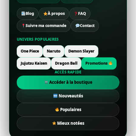
Blog
À propos
FAQ
Suivre ma commande
Contact
UNIVERS POPULAIRES
One Piece
Naruto
Demon Slayer
Jujutsu Kaisen
Dragon Ball
Promotions
ACCÈS RAPIDE
Accéder à la boutique
Nouveautés
Populaires
Mieux notées