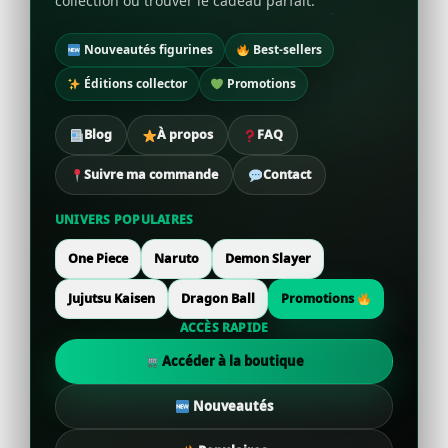
collection ou trouver le cadeau parfait.
Nouveautés figurines
Best-sellers
Éditions collector
Promotions
Blog
À propos
FAQ
Suivre ma commande
Contact
UNIVERS POPULAIRES
One Piece
Naruto
Demon Slayer
Jujutsu Kaisen
Dragon Ball
Promotions
ACCÈS RAPIDE
Accéder à la boutique
Nouveautés