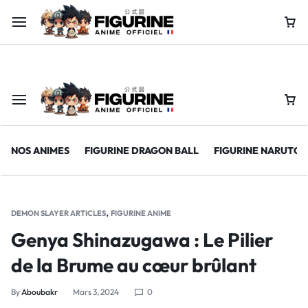
Offre limitée : jusqu’à -60% sur nos figurines collector !
Achete
NOS ANIMES
FIGURINE DRAGON BALL
FIGURINE NARUTO
,
DEMON SLAYER ARTICLES
FIGURINE ANIME
Genya Shinazugawa : Le Pilier
de la Brume au cœur brûlant
By
Aboubakr
Mars 3, 2024
0