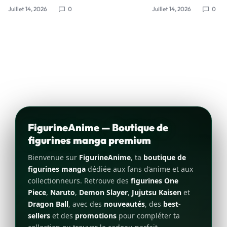
Juillet 14, 2026
0
Juillet 14, 2026
0
FigurineAnime — Boutique de
figurines manga premium
Bienvenue sur
FigurineAnime
, ta
boutique de
figurines manga
dédiée aux fans d’anime et aux
collectionneurs. Retrouve des
figurines One
Piece
,
Naruto
,
Demon Slayer
,
Jujutsu Kaisen
et
Dragon Ball
, avec des
nouveautés
, des
best-
sellers
et des
promotions
pour compléter ta