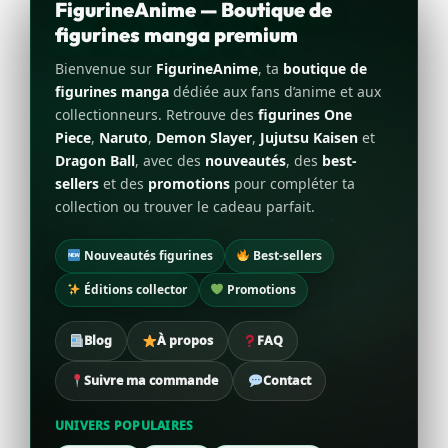
FigurineAnime — Boutique de
figurines manga premium
Bienvenue sur
FigurineAnime
, ta
boutique de
figurines manga
dédiée aux fans d’anime et aux
collectionneurs. Retrouve des
figurines One
Piece
,
Naruto
,
Demon Slayer
,
Jujutsu Kaisen
et
Dragon Ball
, avec des
nouveautés
, des
best-
sellers
et des
promotions
pour compléter ta
collection ou trouver le cadeau parfait.
Nouveautés figurines
Best-sellers
Éditions collector
Promotions
Blog
À propos
FAQ
Suivre ma commande
Contact
UNIVERS POPULAIRES