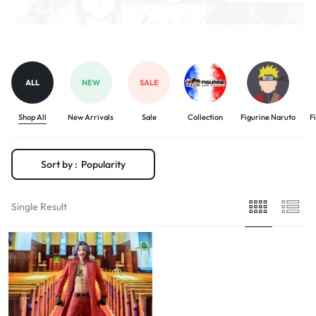
ALL
NEW
SALE
Shop All
New Arrivals
Sale
Collection
Figurine Naruto
F
Sort by :
Popularity
Single Result