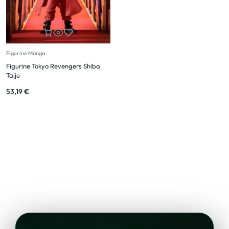
Figurine Manga
Figurine Tokyo Revengers Shiba
Taiju
53,19
€