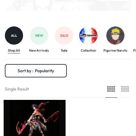
ALL
NEW
SALE
Shop All
New Arrivals
Sale
Collection
Figurine Naruto
F
Sort by :
Popularity
Single Result