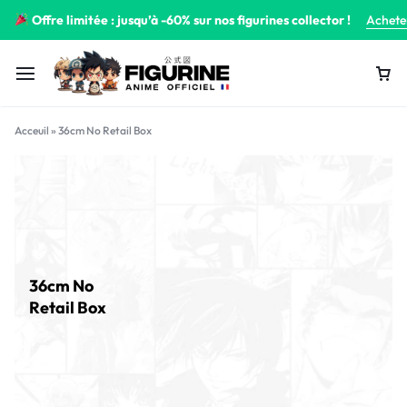
Offre limitée : jusqu’à -60% sur nos figurines collector !
Achete
Acceuil
»
36cm No Retail Box
36cm No
Retail Box