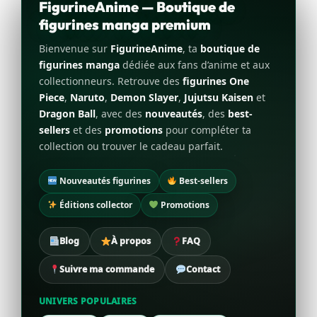
FigurineAnime — Boutique de
figurines manga premium
Bienvenue sur
FigurineAnime
, ta
boutique de
figurines manga
dédiée aux fans d’anime et aux
collectionneurs. Retrouve des
figurines One
Piece
,
Naruto
,
Demon Slayer
,
Jujutsu Kaisen
et
Dragon Ball
, avec des
nouveautés
, des
best-
sellers
et des
promotions
pour compléter ta
collection ou trouver le cadeau parfait.
Nouveautés figurines
Best-sellers
Éditions collector
Promotions
Blog
À propos
FAQ
Suivre ma commande
Contact
UNIVERS POPULAIRES