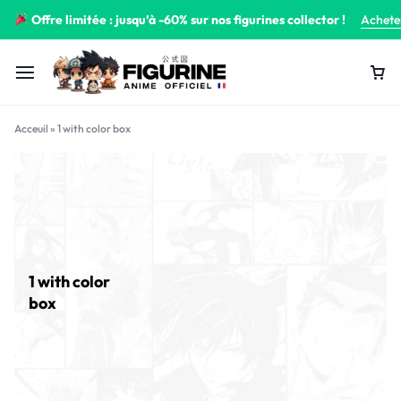
Offre limitée : jusqu’à -60% sur nos figurines collector !
Achete
Acceuil
»
1 with color box
1 with color
box