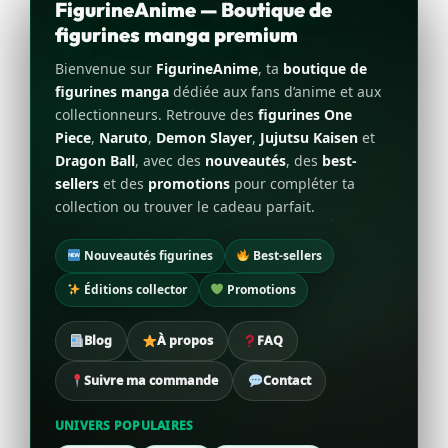
FigurineAnime — Boutique de
figurines manga premium
Bienvenue sur
FigurineAnime
, ta
boutique de
figurines manga
dédiée aux fans d’anime et aux
collectionneurs. Retrouve des
figurines One
Piece
,
Naruto
,
Demon Slayer
,
Jujutsu Kaisen
et
Dragon Ball
, avec des
nouveautés
, des
best-
sellers
et des
promotions
pour compléter ta
collection ou trouver le cadeau parfait.
Nouveautés figurines
Best-sellers
Éditions collector
Promotions
Blog
À propos
FAQ
Suivre ma commande
Contact
UNIVERS POPULAIRES