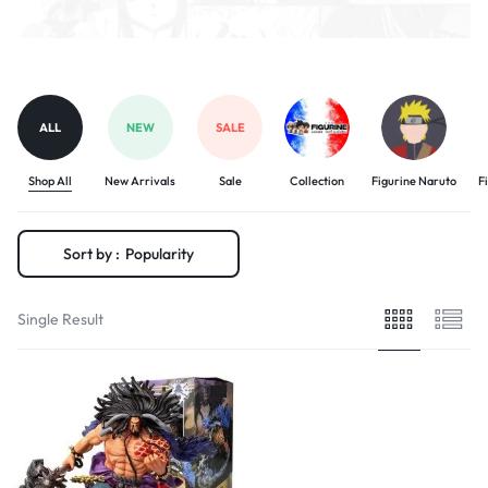
ALL
NEW
SALE
Shop All
New Arrivals
Sale
Collection
Figurine Naruto
F
Sort by :
Popularity
Single Result