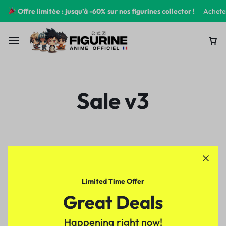
Offre limitée : jusqu’à -60% sur nos figurines collector !
Achete
Sale v3
Limited Time Offer
Great Deals
Happening right now!