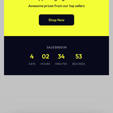
Awesome prices from our top sellers
Shop Now
SALE ENDS IN
4
02
34
53
DAYS
HOURS
MINUTES
SECONDS