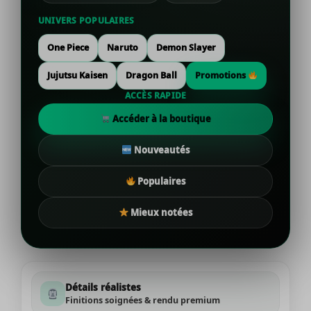
UNIVERS POPULAIRES
One Piece
Naruto
Demon Slayer
Jujutsu Kaisen
Dragon Ball
Promotions
ACCÈS RAPIDE
Accéder à la boutique
Nouveautés
Populaires
Mieux notées
Détails réalistes
Finitions soignées & rendu premium