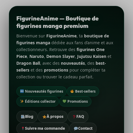
FigurineAnime — Boutique de
figurines manga premium
Bienvenue sur
FigurineAnime
, ta
boutique de
figurines manga
dédiée aux fans d’anime et aux
collectionneurs. Retrouve des
figurines One
Piece
,
Naruto
,
Demon Slayer
,
Jujutsu Kaisen
et
Dragon Ball
, avec des
nouveautés
, des
best-
sellers
et des
promotions
pour compléter ta
collection ou trouver le cadeau parfait.
Nouveautés figurines
Best-sellers
Éditions collector
Promotions
Blog
À propos
FAQ
Suivre ma commande
Contact