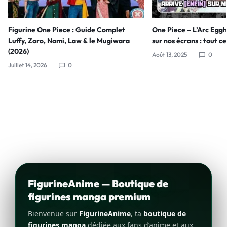
Figurine One Piece : Guide Complet
One Piece – L’Arc Eggh
Luffy, Zoro, Nami, Law & le Mugiwara
sur nos écrans : tout ce
(2026)
Août 13, 2025
0
Juillet 14, 2026
0
FigurineAnime — Boutique de
figurines manga premium
Bienvenue sur
FigurineAnime
, ta
boutique de
figurines manga
dédiée aux fans d’anime et aux