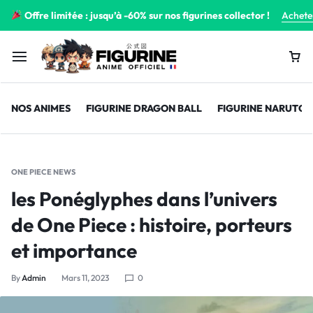
Offre limitée : jusqu’à -60% sur nos figurines collector !
Achete
NOS ANIMES
FIGURINE DRAGON BALL
FIGURINE NARUTO
ONE PIECE NEWS
les Ponéglyphes dans l’univers
de One Piece : histoire, porteurs
et importance
By
Admin
Mars 11, 2023
0