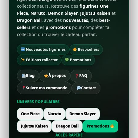
collectionneurs. Retrouve des
figurines One
Piece
,
Naruto
,
Demon Slayer
,
Jujutsu Kaisen
et
Dragon Ball
, avec des
nouveautés
, des
best-
sellers
et des
promotions
pour compléter ta
collection ou trouver le cadeau parfait.
Nouveautés figurines
Best-sellers
Éditions collector
Promotions
Blog
À propos
FAQ
Suivre ma commande
Contact
UNIVERS POPULAIRES
One Piece
Naruto
Demon Slayer
Jujutsu Kaisen
Dragon Ball
Promotions
ACCÈS RAPIDE