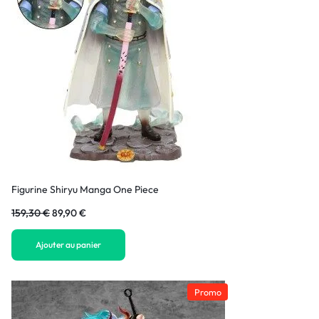
Figurine Shiryu Manga One Piece
159,30
€
89,90
€
Ajouter au panier
Promo