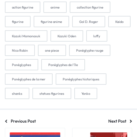
action figurine
anime
collection figurine
figurine
figurine anime
Gol D. Roger
Kaido
Kozuki Momonosuk
Kozuki Oden
luffy
Nico Robin
one piece
Ponéglyphe rouge
Ponéglyphes
Ponéglyphes de l'île
Ponéglyphes de la mer
Ponéglyphes historiques
shanks
statues figurines
Yonko
Previous Post
Next Post