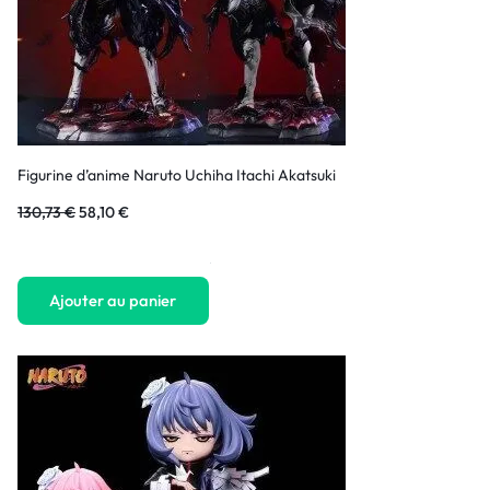
Figurine d’anime Naruto Uchiha Itachi Akatsuki
130,73
€
58,10
€
1
Rated
5.00
Ajouter au panier
out
of
5
based
on
customer
rating