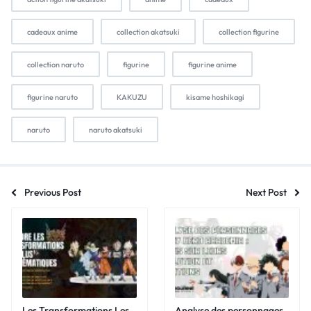
cadeaux anime
collection akatsuki
collection figurine
collection naruto
figurine
figurine anime
figurine naruto
KAKUZU
kisame hoshikagi
naruto
naruto akatsuki
Previous Post
Next Post
Les Transformations Les
Analyse des personnages