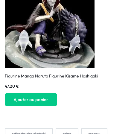
Figurine Manga Naruto Figurine Kisame Hoshigaki
47,20
€
Ajouter au panier
action figurine akatsuki
anime
cadeaux