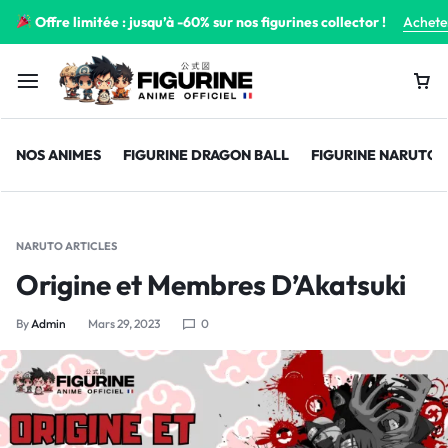
Offre limitée : jusqu’à -60% sur nos figurines collector !
Achete
NOS ANIMES
FIGURINE DRAGON BALL
FIGURINE NARUTO
NARUTO ARTICLES
Origine et Membres D’Akatsuki
By
Admin
Mars 29, 2023
0