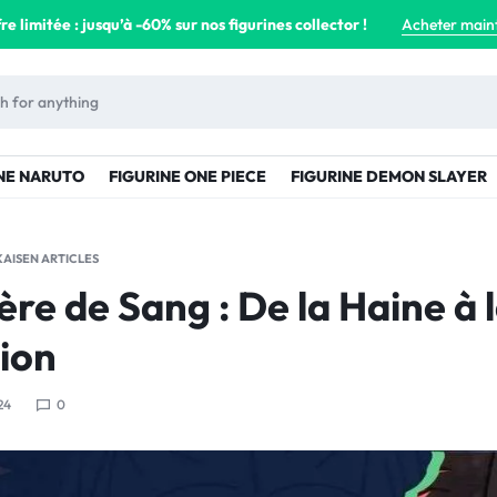
re limitée : jusqu’à -60% sur nos figurines collector !
Acheter main
NE NARUTO
FIGURINE ONE PIECE
FIGURINE DEMON SLAYER
KAISEN ARTICLES
re de Sang : De la Haine à 
ion
24
0