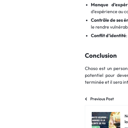
Manque d’expér
d’expérience au c
Contrôle de ses é
le rendre vulnérab
Conflit d’identité
:
Conclusion
Choso est un personn
potentiel pour deven
terminée et il sera i
Previous Post
N
l
ma