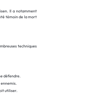
aisen. Il a notamment
 été témoin de la mort
nombreuses techniques
 se défendre.
s ennemis.
t utiliser.