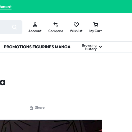
tenant
Account
Compare
Wishlist
My Cart
Browsing
PROMOTIONS FIGURINES MANGA
History
la
Share