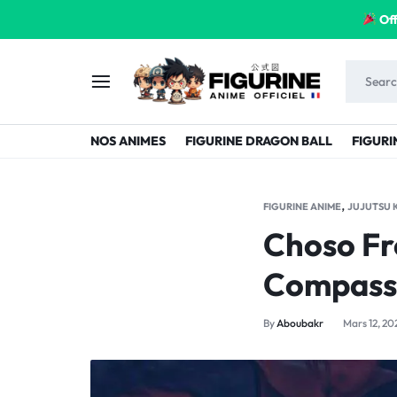
Off
FIGURINE
FIGURINE-
NOS ANIMES
FIGURINE DRAGON BALL
FIGURI
MANGA
MANGA-
FRANCE
FRANCE
,
FIGURINE ANIME
JUJUTSU 
Choso Frè
Compass
By
Aboubakr
Mars 12, 20