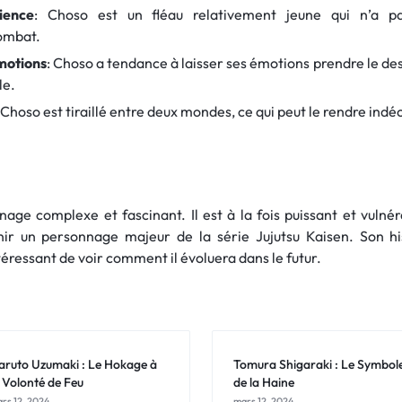
ience
: Choso est un fléau relativement jeune qui n’a 
ombat.
motions
: Choso a tendance à laisser ses émotions prendre le dess
le.
 Choso est tiraillé entre deux mondes, ce qui peut le rendre indéc
age complexe et fascinant. Il est à la fois puissant et vulnéra
ir un personnage majeur de la série Jujutsu Kaisen. Son his
ntéressant de voir comment il évoluera dans le futur.
aruto Uzumaki : Le Hokage à
Tomura Shigaraki : Le Symbol
a Volonté de Feu
de la Haine
rs 12, 2024
mars 12, 2024